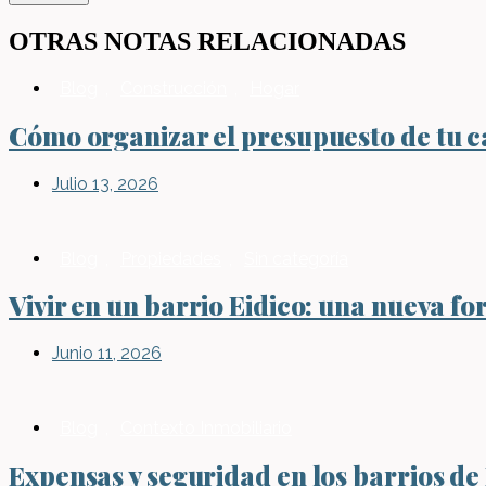
OTRAS NOTAS RELACIONADAS
Blog
,
Construcción
,
Hogar
Cómo organizar el presupuesto de tu ca
Julio 13, 2026
Blog
,
Propiedades
,
Sin categoría
Vivir en un barrio Eidico: una nueva fo
Junio 11, 2026
Blog
,
Contexto Inmobiliario
Expensas y seguridad en los barrios de