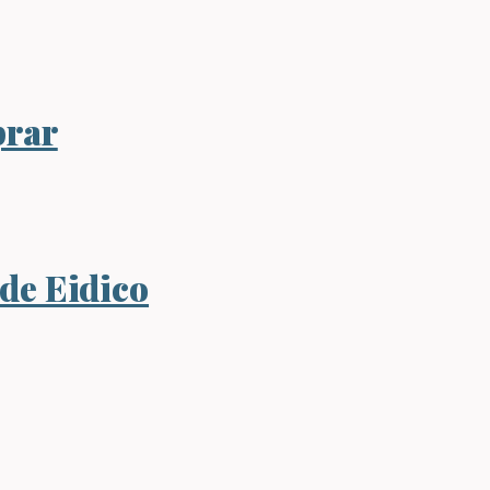
prar
 de Eidico