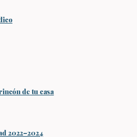
dico
rincón de tu casa
dad 2022–2024