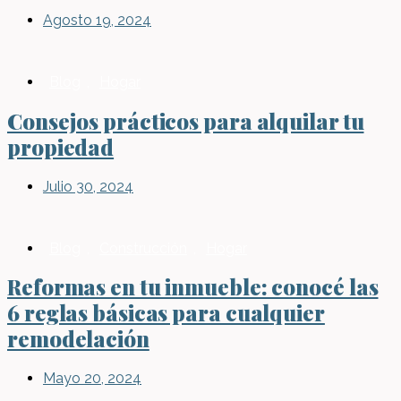
Agosto 19, 2024
Blog
,
Hogar
Consejos prácticos para alquilar tu
propiedad
Julio 30, 2024
Blog
,
Construcción
,
Hogar
Reformas en tu inmueble: conocé las
6 reglas básicas para cualquier
remodelación
Mayo 20, 2024