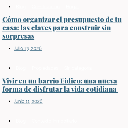
Blog
,
Construcción
,
Hogar
Cómo organizar el presupuesto de tu
casa: las claves para construir sin
sorpresas
Julio 13, 2026
Blog
,
Propiedades
,
Sin categoría
Vivir en un barrio Eidico: una nueva
forma de disfrutar la vida cotidiana
Junio 11, 2026
Blog
,
Contexto Inmobiliario