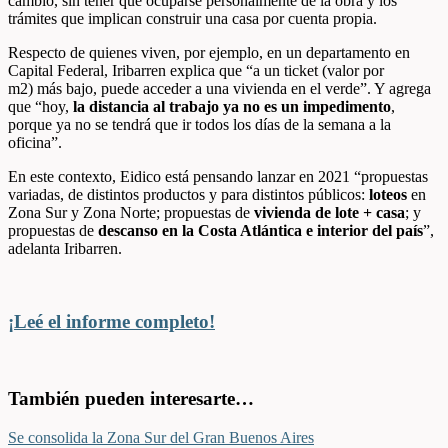
cambio, sin tener que ocuparse personalmente de la obra y los
trámites que implican construir una casa por cuenta propia.
Respecto de quienes viven, por ejemplo, en un departamento en
Capital Federal, Iribarren explica que “a un ticket (valor por
m
2
) más bajo, puede acceder a una vivienda en el verde”. Y agrega
que “hoy,
la distancia al trabajo ya no es un impedimento
,
porque ya no se tendrá que ir todos los días de la semana a la
oficina”.
En este contexto, Eidico está pensando lanzar en 2021 “propuestas
variadas, de distintos productos y para distintos públicos:
loteos
en
Zona Sur y Zona Norte; propuestas de
vivienda de lote + casa
; y
propuestas de
descanso en la Costa Atlántica e interior del país
”,
adelanta Iribarren.
¡Leé el informe completo!
También pueden interesarte…
Se consolida la Zona Sur del Gran Buenos Aires