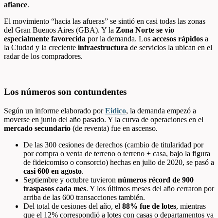
afiance
.
El movimiento “hacia las afueras” se sintió en casi todas las zonas
del Gran Buenos Aires (GBA). Y la
Zona Norte se vio
especialmente favorecida
por la demanda. Los
accesos rápidos
a
la Ciudad y la creciente
infraestructura
de servicios la ubican en el
radar de los compradores.
Los números son contundentes
Según un informe elaborado por
Eidico
, la demanda empezó a
moverse en junio del año pasado. Y la curva de operaciones en el
mercado secundario
(de reventa) fue en ascenso.
De las 300 cesiones de derechos (cambio de titularidad por
por compra o venta de terreno o terreno + casa, bajo la figura
de fideicomiso o consorcio)
hechas en julio de 2020, se pasó a
casi 600 en agosto
.
Septiembre y octubre tuvieron
números récord de 900
traspasos cada mes
. Y los últimos meses del año cerraron por
arriba de las 600 transacciones también.
Del total de cesiones del año, el
88% fue de lotes
, mientras
que el 12% correspondió a lotes con casas o departamentos ya