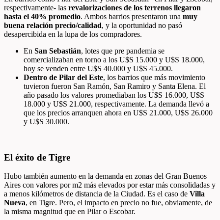
respectivamente- las
revalorizaciones de los terrenos llegaron
hasta el 40% promedio
. Ambos barrios presentaron una
muy
buena relación precio/calidad
, y la oportunidad no pasó
desapercibida en la lupa de los compradores.
En
San Sebastián
, lotes que pre pandemia se
comercializaban en torno a los U$S 15.000 y U$S 18.000,
hoy se venden entre U$S 40.000 y U$S 45.000.
Dentro de Pilar del Este
, los barrios que más movimiento
tuvieron fueron San Ramón, San Ramiro y Santa Elena. El
año pasado los valores promediaban los U$S 16.000, U$S
18.000 y U$S 21.000, respectivamente. La demanda llevó a
que los precios arranquen ahora en U$S 21.000, U$S 26.000
y U$S 30.000.
El éxito de Tigre
Hubo también aumento en la demanda en zonas del Gran Buenos
Aires con valores por m
2
más elevados por estar más consolidadas y
a menos kilómetros de distancia de la Ciudad. Es el caso de
Villa
Nueva
, en Tigre. Pero, el impacto en precio no fue, obviamente, de
la misma magnitud que en Pilar o Escobar.