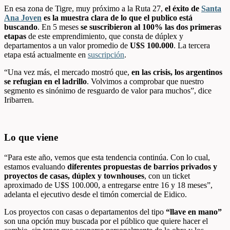
En esa zona de Tigre, muy próximo a la Ruta 27,
el éxito de
Santa
Ana Joven
es la muestra clara de lo que el publico está
buscando
. En 5 meses
se suscribieron al 100% las dos primeras
etapas
de este emprendimiento, que consta de dúplex y
departamentos a un valor promedio de
U$S 100.000
. La tercera
etapa está actualmente en
suscripción
.
“Una vez más, el mercado mostró que,
en las crisis, los argentinos
se refugian en el ladrillo
. Volvimos a comprobar que nuestro
segmento es sinónimo de resguardo de valor para muchos”, dice
Iribarren.
Lo que viene
“Para este año, vemos que esta tendencia continúa. Con lo cual,
estamos evaluando
diferentes propuestas de barrios privados y
proyectos de casas, dúplex y townhouses
, con un ticket
aproximado de U$S 100.000, a entregarse entre 16 y 18 meses”,
adelanta el ejecutivo desde el timón comercial de Eidico.
Los proyectos con casas o departamentos del tipo
“llave en mano”
son una opción muy buscada por el público que quiere hacer el