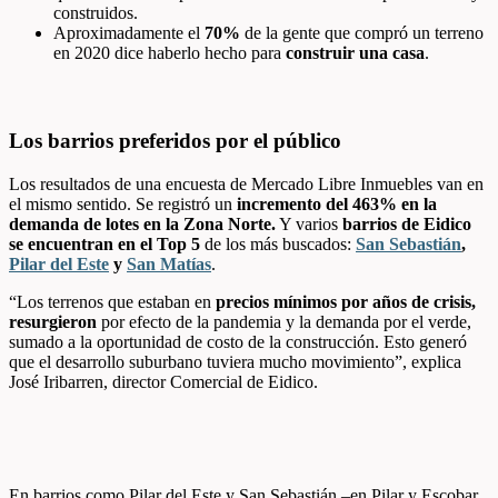
construidos.
Aproximadamente el
70%
de la gente que compró un terreno
en 2020 dice haberlo hecho para
construir una casa
.
Los barrios preferidos por el público
Los resultados de una encuesta de Mercado Libre Inmuebles van en
el mismo sentido. Se registró un
incremento del 463% en la
demanda de lotes en la Zona Norte.
Y varios
barrios de Eidico
se encuentran en el Top 5
de los más buscados:
San Sebastián
,
Pilar del Este
y
San Matías
.
“Los terrenos que estaban en
precios mínimos por años de crisis,
resurgieron
por efecto de la pandemia y la demanda por el verde,
sumado a la oportunidad de costo de la construcción. Esto generó
que el desarrollo suburbano tuviera mucho movimiento”, explica
José Iribarren, director Comercial de Eidico.
En barrios como Pilar del Este y San Sebastián –en Pilar y Escobar,