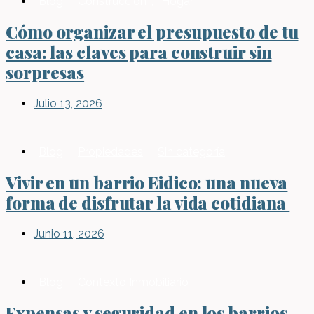
Blog
,
Construcción
,
Hogar
Cómo organizar el presupuesto de tu
casa: las claves para construir sin
sorpresas
Julio 13, 2026
Blog
,
Propiedades
,
Sin categoría
Vivir en un barrio Eidico: una nueva
forma de disfrutar la vida cotidiana
Junio 11, 2026
Blog
,
Contexto Inmobiliario
Expensas y seguridad en los barrios