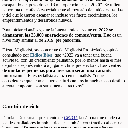
escapando del pozo de las 18 mil operaciones en 2020”. Se refiere al
panorama que afectó especialmente al mercado de unidades usadas,
y del que lograron escapar (e incluso ver fuerte crecimiento), los
emprendimientos y desarrollos nuevos.
Para iniciar el análisis,
que la buena noticia es que
en
2022 se
alcanzaron las 33.000 operaciones de compra/venta
. Éste es un
nivel muy similar al de 2019, pre pandemia.
Diego Migliorisi, socio gerente de Migliorisi Propiedades, opinó
consultado por
Eidico Blog
,
que “2023 va a tener una buena
actividad, con un crecimiento paulatino, por lo menos hasta el mes
de julio -después entrará a jugar el clima pre electoral.
Las ventas
de unidades pequeñas para inversión serán una variante
interesante
”. El especialista avanza en el análisis: “debe
considerarse que, con el auge del turismo, los inmuebles con destino
a renta temporaria son sumamente atractivos”.
Cambio de ciclo
Damián Tabakman, presidente de
CEDU
,
la cámara que nuclea a
los desarrolladores inmobiliarios, es también constructivo al otear el
horizonte. “
Somos optimistas y esperamos que este año sea