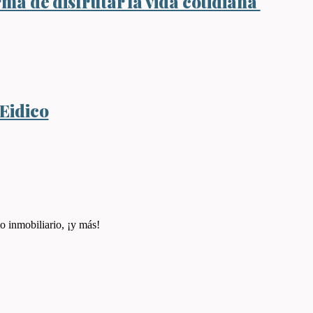
rma de disfrutar la vida cotidiana
 Eidico
o inmobiliario, ¡y más!