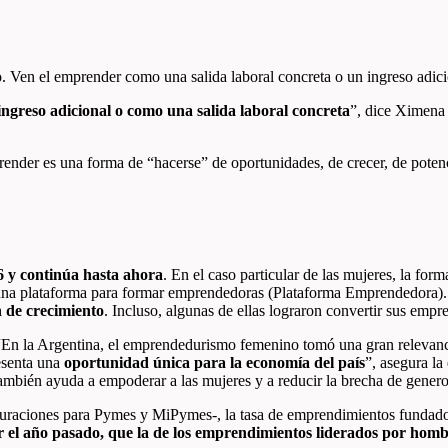
. Ven el emprender como una salida laboral concreta o un ingreso adic
ingreso
adicional o como una salida laboral concreta
”, dice Ximena 
nder es una forma de “hacerse” de oportunidades, de crecer, de potenc
 y continúa hasta ahora
. En el caso particular de las mujeres, la f
na plataforma para formar emprendedoras (Plataforma Emprendedora)
 de crecimiento
. Incluso, algunas de ellas lograron convertir sus emp
“En la Argentina, el emprendedurismo femenino tomó una gran relevanci
esenta una
oportunidad única para la economía del país
”, asegura la
ambién ayuda a empoderar a las mujeres y a reducir la brecha de genero
facturaciones para Pymes y MiPymes-, la tasa de emprendimientos fund
r el año pasado, que la de los emprendimientos liderados por hom