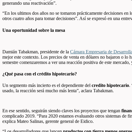
generando una reactivación”.
“En los ultimos dos años no se tomaron prácticamente decisiones en 
otros cuatro años para tomar decisiones”. Así se expresó en una entre
Una oportunidad sobre la mesa
Damián Tabakman, presidente de la
Cámara Empresaria de Desarroll
mejor este contexto. Los precios de venta en dólares no bajaron o lo h
semestre comenzaremos a ver una reacción positiva de este mercado, y 
¿Qué pasa con el crédito hipotecario?
Un segmento más incierto es el dependiente del
credito hipotecario
.
usado, la reacción será mucho más lenta”, aclara Tabakman.
En ese sentido, seguirán siendo claves los proyectos que tengan
finan
complicado 2019. “Para 2020 estamos evaluando otros sistemas de fi
explica Mateo Salinas, gerente general de Eidico.
“Los desarrolladores que lancen
productos con tierra menos oneros