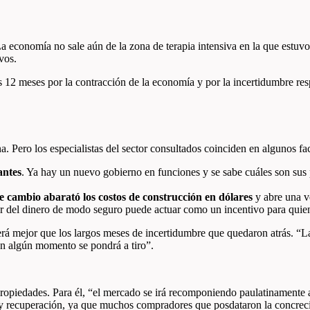
La economía no sale aún de la zona de terapia intensiva en la que estuvo
ivos.
s 12 meses por la contracción de la economía y por la incertidumbre res
. Pero los especialistas del sector consultados coinciden en algunos f
antes
. Ya hay un nuevo gobierno en funciones y se sabe cuáles son su
e cambio abarató los costos de construcción en dólares
y abre una v
or del dinero de modo seguro puede actuar como un incentivo para quie
á mejor que los largos meses de incertidumbre que quedaron atrás. “L
n algún momento se pondrá a tiro”.
 Propiedades. Para él, “el mercado se irá recomponiendo paulatinamente 
 y recuperación, ya que muchos compradores que posdataron la concreci