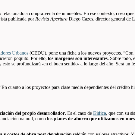
lo relacionado a compra-venta de inmuebles. En ese contexto,
creo que 
vista publicada por
Revista
Apertura
Diego Cazes, director general de
adores Urbanos
(CEDU), pone una ficha a los nuevos proyectos. “C
on 
icieron poquito. Por ello,
los márgenes son interesantes
. Sobre todo,
esto se profundizará -en el buen sentido- a lo largo del año. Será un 
 “En cuanto a los proyectos para clase media dependientes del crédito hi
ciación del propio desarrollador
. Es el caso de
Eidico
, que con su si
nanciación natural, como
los planes de ahorro que utilizamos en nue
a y costos de obra post-devaluación
saldrán con valores atractivos. Y