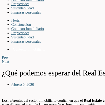
Propiedades
Sustentabilidad
Finanzas personales
Hogar
Construcción
Contexto Inmobiliario
Propiedades
Sustentabilidad
Finanzas personales
Contexto Inmobiliario
Prev
Next
¿Qué podemos esperar del Real Es
febrero 6, 2020
Los referentes del sector inmobiliario confían en que el
Real Estate 
y, en dólares, el costo de la construcción es hoy muy competitivo.