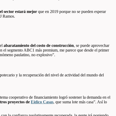
el sector estará mejor
que en 2019 porque no se pueden esperar
 LJ Ramos.
el
abaratamiento del costo de construcción
, se puede aprovechar
 en el segmento ABC1 más premium, me parece que desde el primer
fenómeno paulatino, no explosivo”.
potecario y la recuperación del nivel de actividad del mundo del
stema cooperativo de financiamiento logró sostener la demanda en el
stros proyectos de
Eidico Casas
, que suma lote más casa”. Así lo
, con la confianza paulatinamente recuperada, la gente irá poniendo