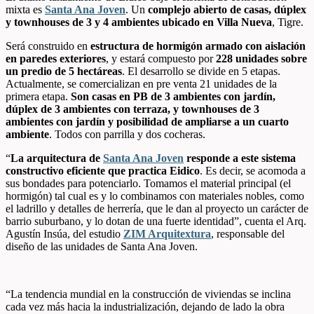
mixta es
Santa Ana Joven
. Un
complejo abierto de casas, dúplex
y townhouses de 3 y 4 ambientes ubicado en Villa Nueva
, Tigre.
Será construido en
estructura de hormigón armado con aislación
en paredes exteriores
, y estará compuesto por
228 unidades sobre
un predio de 5 hectáreas
. El desarrollo se divide en 5 etapas.
Actualmente, se comercializan en pre venta 21 unidades de la
primera etapa.
Son casas en PB de 3 ambientes con jardín,
dúplex de 3 ambientes con terraza, y townhouses de 3
ambientes con jardín y posibilidad de ampliarse a un cuarto
ambiente
. Todos con parrilla y dos cocheras.
“
La arquitectura de
Santa Ana Joven
responde a este sistema
constructivo eficiente que practica Eidico
. Es decir, se acomoda a
sus bondades para potenciarlo. Tomamos el material principal (el
hormigón) tal cual es y lo combinamos con materiales nobles, como
el ladrillo y detalles de herrería, que le dan al proyecto un carácter de
barrio suburbano, y lo dotan de una fuerte identidad”, cuenta el Arq.
Agustín Insúa, del estudio
ZIM Arquitextura
, responsable del
diseño de las unidades de Santa Ana Joven.
“La tendencia mundial en la construcción de viviendas se inclina
cada vez más hacia la industrialización, dejando de lado la obra