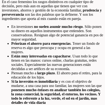
En el caso femenino los rasgos distintivos en cualquier tipo de
decisión, pero más aun en aquellas que tienen que ver con
inversiones, ahorros y gestión de la economía familiar,
prudencia y
perseverancia
son las dos palabras que la definene. Y son los
ingredientes que aporta al mix cuando están en pareja.
En inversiones
no suelen asumir mucho riesgo
. Sólo ponen
su dinero en aquellos instrumentos que entienden. Son
conservadoras. Resignan algo de potencial ganancia en pos de
mayor seguridad.
Priorizan el ahorro para emergencias
. Tener un fondo de
reserva es algo que preocupa y ocupa en general a las
mujeres.
Están muy interesadas en capacitarse
. Usan todo lo que
tienen en las manos: cursos online, charlas gratuitas, redes
sociales. Especialmente las nuevas generaciones están
decididas a ser artifices de su economía.
Piensan mucho a
largo plazo
. El ahorro para el retiro, para la
educación de los hijos.
Si la inversión es inmobiliaria
y es con el objetivo de
mudarse, a una casa para uso familiar, las mujeres son las que
ponenen mucho énfases en analizar también los colegios,
la zona comercial, la seguridad, el entorno, los vecinos. Y
todo lo referente a la luz, verde, el sol en el jardín, mas
detalles de vida diaria