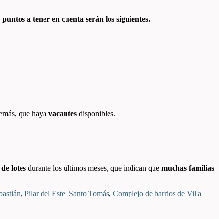
 puntos a tener en cuenta serán los siguientes.
Además, que haya
vacantes
disponibles.
)
de lotes
durante los últimos meses, que indican que
muchas familias
bastián
,
Pilar del Este
,
Santo Tomás
,
Complejo de barrios de Villa