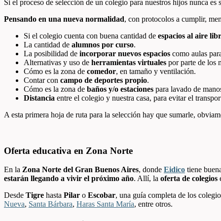
Si el proceso de selección de un colegio para nuestros hijos nunca es 
Pensando en una nueva normalidad
, con protocolos a cumplir, me
Si el colegio cuenta con buena cantidad de
espacios al aire lib
La cantidad de
alumnos por curso
.
La posibilidad de
incorporar nuevos espacios
como aulas para 
Alternativas y uso de
herramientas virtuales
por parte de los 
Cómo es la zona de
comedor
, en tamaño y ventilación.
Contar con
campo de deportes propio
.
Cómo es la zona de
baños y/o estaciones
para lavado de mano
Distancia
entre el colegio y nuestra casa, para evitar el transpor
A esta primera hoja de ruta para la selección hay que sumarle, obviam
Oferta educativa en Zona Norte
En la
Zona Norte del Gran Buenos Aires
, donde
Eidico
tiene buena
estarán llegando a vivir el próximo año
. Allí, la
oferta de colegios
e
Desde
Tigre
hasta
Pilar
o
Escobar
, una guía completa de los colegi
Nueva
,
Santa Bárbara
,
Haras Santa María
, entre otros.