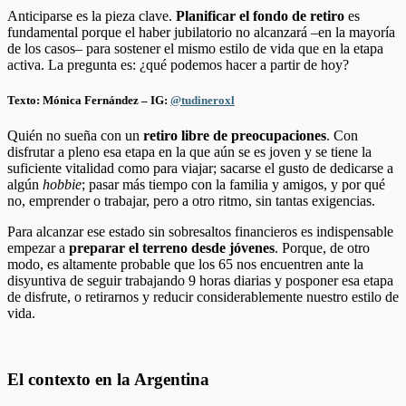
Anticiparse es la pieza clave.
Planificar el fondo de retiro
es
fundamental porque el haber jubilatorio no alcanzará –en la mayoría
de los casos– para sostener el mismo estilo de vida que en la etapa
activa. La pregunta es: ¿qué podemos hacer a partir de hoy?
Texto: Mónica Fernández – IG:
@tudineroxl
Quién no sueña con un
retiro libre de preocupaciones
. Con
disfrutar a pleno esa etapa en la que aún se es joven y se tiene la
suficiente vitalidad como para viajar; sacarse el gusto de dedicarse a
algún
hobbie
; pasar más tiempo con la familia y amigos, y por qué
no, emprender o trabajar, pero a otro ritmo, sin tantas exigencias.
Para alcanzar ese estado sin sobresaltos financieros es indispensable
empezar a
preparar el terreno desde jóvenes
. Porque, de otro
modo, es altamente probable que los 65 nos encuentren ante la
disyuntiva de seguir trabajando 9 horas diarias y posponer esa etapa
de disfrute, o retirarnos y reducir considerablemente nuestro estilo de
vida.
El contexto en la Argentina