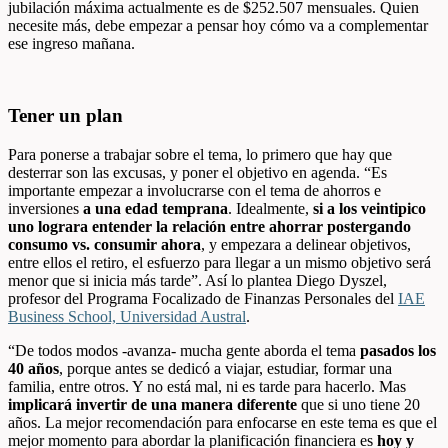
jubilación máxima actualmente es de $252.507 mensuales. Quien
necesite más, debe empezar a pensar hoy cómo va a complementar
ese ingreso mañana.
Tener un plan
Para ponerse a trabajar sobre el tema, lo primero que hay que
desterrar son las excusas, y poner el objetivo en agenda.
“Es
importante empezar a involucrarse con el tema de ahorros e
inversiones
a una edad temprana
. Idealmente,
si a los veintipico
uno lograra entender la relación entre ahorrar postergando
consumo vs. consumir ahora
, y empezara a delinear objetivos,
entre ellos el retiro, el esfuerzo para llegar a un mismo objetivo será
menor que si inicia más tarde”. Así lo plantea
Diego Dyszel,
profesor del Programa Focalizado de Finanzas Personales del
IAE
Business School, Universidad Austral
.
“De todos modos -avanza- mucha gente aborda el tema
pasados los
40 años
, porque antes se dedicó a viajar, estudiar, formar una
familia, entre otros. Y no está mal, ni es tarde para hacerlo. Mas
implicará invertir de una manera diferente
que si uno tiene 20
años. La mejor recomendación para enfocarse en este tema es que el
mejor momento para abordar la planificación financiera es
hoy y