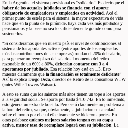
En la Argentina el sistema previsional es “solidario”. Es decir que
el
haber de los actuales jubilados se financia con el aporte
obligatorio de empleadores y empleados en actividad
. Acá el
primer punto de estrés para el sistema: la mayor expectativa de vida
hace que en la punta de la pirámide, haya cada vez más jubilados y
pensionados y la base no sea lo suficientemente grande como para
sostenerlos.
“Si consideramos que en nuestro país el nivel de contribuciones al
sistema de los aportantes activos (entre aportes de los empleados
más las contribuciones de las empresas) rondan el 20% del salario,
para generar un reemplazo del salario al momento del retiro
razonable de un 60% a 80%,
deberían contarse con 3 a 4
aportantes por jubilado
. Esa relación hoy está en 1.3. Esto
muestra claramente que
la financiación es totalmente deficiente
”.
Así lo explica Diego Deza, director de Retiro de la consultora WTW
(antes
Willis Towers Watson
).
A esto se suma que los salarios más altos tienen un tope a los aportes
a la seguridad social. Se aporta por hasta $410.742. En lo inmediato,
esto genera un extra de bolsillo. Pero será claramente un problema a
la hora del retiro, ya que, obviamente, la jubilación se calculará
sobre el monto por el cual efectivamente se hicieron aportes. En
otras palabras:
quienes mejores salarios tengan en su etapa
activa, menor tasa de reemplazo logará con su jubilación
. La