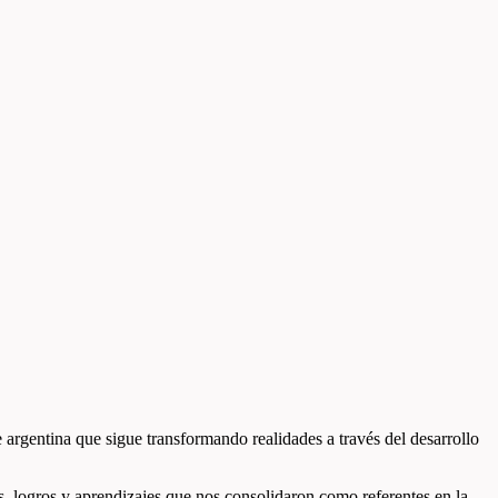
 argentina que sigue transformando realidades a través del desarrollo
, logros y aprendizajes que nos consolidaron como referentes en la