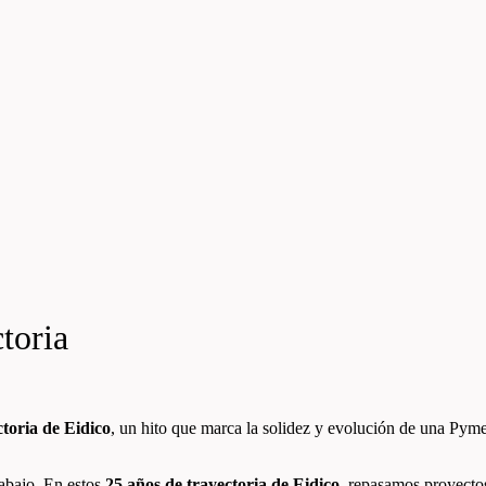
ctoria
ctoria de Eidico
, un hito que marca la solidez y evolución de una Pyme
rabajo. En estos
25 años de trayectoria de Eidico
, repasamos proyectos