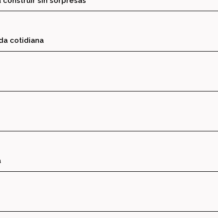
 construir sin sorpresas
ida cotidiana
a