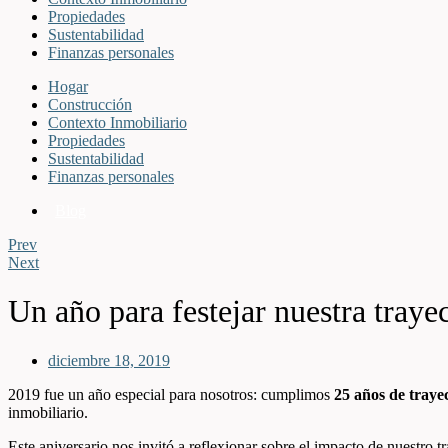
Propiedades
Sustentabilidad
Finanzas personales
Hogar
Construcción
Contexto Inmobiliario
Propiedades
Sustentabilidad
Finanzas personales
Blog
Prev
Next
Un año para festejar nuestra traye
diciembre 18, 2019
2019 fue un año especial para nosotros: cumplimos
25 años de traye
inmobiliario.
Este aniversario nos invitó a reflexionar sobre el impacto de nuestro t