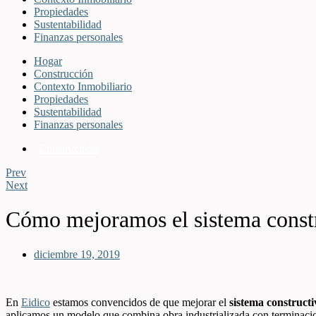
Propiedades
Sustentabilidad
Finanzas personales
Hogar
Construcción
Contexto Inmobiliario
Propiedades
Sustentabilidad
Finanzas personales
Construcción
Prev
Next
Cómo mejoramos el sistema constr
diciembre 19, 2019
En
Eidico
estamos convencidos de que mejorar el
sistema constructi
aplicamos un modelo que combina obra industrializada con terminacio