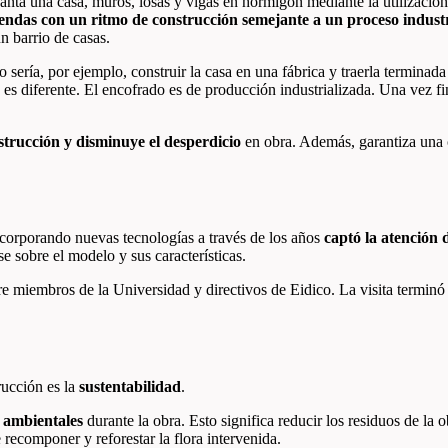
anta una casa, muros, losas y vigas en hormigón mediante la utilizaci
viendas con un ritmo de construcción semejante a un proceso industr
un barrio de casas.
sería, por ejemplo, construir la casa en una fábrica y traerla terminada 
 es diferente. El encofrado es de producción industrializada. Una vez fi
strucción y disminuye el desperdicio
en obra. Además, garantiza una c
ncorporando nuevas tecnologías a través de los años
captó la atención 
se sobre el modelo y sus características.
e miembros de la Universidad y directivos de Eidico. La visita terminó
rucción es la
sustentabilidad
.
 ambientales
durante la obra. Esto significa reducir los residuos de la o
recomponer y reforestar la flora intervenida.