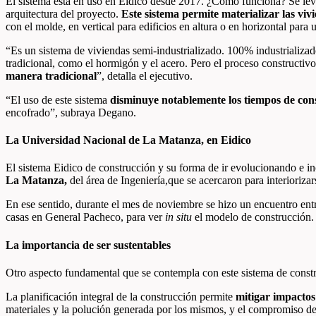
El sistema está en uso en Eidico desde 2017. ¿Cómo funciona? Se lev
arquitectura del proyecto.
Este sistema permite materializar las vi
con el molde, en vertical para edificios en altura o en horizontal para 
“Es un sistema de viviendas semi-industrializado. 100% industrializado 
tradicional, como el hormigón y el acero. Pero el proceso constructivo
manera tradicional
”, detalla el ejecutivo.
“El uso de este sistema
disminuye notablemente los tiempos de con
encofrado”, subraya Degano.
La Universidad Nacional de La Matanza, en Eidico
El sistema Eidico de construcción y su forma de ir evolucionando e i
La Matanza,
del área de Ingeniería,que se acercaron para interiorizar
En ese sentido, durante el mes de noviembre se hizo un encuentro entr
casas en General Pacheco, para ver
in situ
el modelo de construcción.
La importancia de ser sustentables
Otro aspecto fundamental que se contempla con este sistema de const
La planificación integral de la construcción permite
mitigar impactos
materiales y la polución generada por los mismos, y el compromiso de 