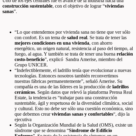
Uno de los ejes centrales fue el avance de la industria hacia una
construcción sustentable
, con el objetivo de lograr “
viviendas
sanas
”.
“Lo que entendemos por vivienda sana no tiene que ver sólo
con confort. Es un tema de
salud real
. Se trata de tener las
mejores condiciones en una vivienda
, con ahorro
energético, un origen natural, resistencia al paso del tiempo, al
fuego, al agua. Y también se trata de tener una buena
relación
costo-beneficio
”, explicó Sandra Amerise, miembro del
Grupo UNICER.
“Indefectiblemente, el ladrillo tenía que evolucionar a nuevas
tecnologías. Entonces nosotros también reconvertimos
nuestras fábricas permanentemente”, señaló Amerise. Su
compañía es una de las líderes en la producción de
ladrillos
cerámicos
. Según datos que relevó la plataforma Prensa Real
Estate, la tendencia es “trabajar para una construcción
sustentable, ágil y respetuosa de la diversidad climática, social
y cultural. Esto no debe ser sólo una cuestión económica, sino
que debemos crear
viviendas sanas y confortables
“, dijo la
ejecutiva
Según la Organización Mundial de la Salud (OMS), existe un
síndrome que se denomina “
Síndrome de Edificio
Enfermo
”. Se trata de la existencia de síntomas en un