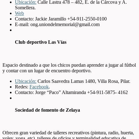
Ubicación:
Calle Lastra 478 – 482, E. de la Cárcova y A.
Somellera.
Web
Contacto: Jackie Jaramillo +54-911-2550-0100
E-mail: ong.uniondelmemorial@gmail.com
Club deportivo Las Vías
Espacio destinado a que los chicos puedan aprender a jugar al fútbol
y contar con un lugar de encuentro deportivo.
Ubicación:
Carlos Saavedra Lamas 1480, Villa Rosa, Pilar.
Redes:
Facebook
.
Contacto: Jorge “Paco” Altamiranda +54-911-5875- 4162
Sociedad de fomento de Zelaya
Ofrecen gran variedad de talleres recreativos (pintura, radio, huerta,
voley, yoga, etc), talleres de oficios y terminalidad educativa de