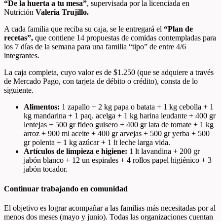
“De la huerta a tu mesa”
, supervisada por la licenciada en
Nutrición
Valeria Trujillo.
A cada familia que reciba su caja, se le entregará el
“Plan de
recetas”,
que contiene 14 propuestas de comidas contempladas para
los 7 días de la semana para una familia “tipo” de entre 4/6
integrantes.
La caja completa, cuyo valor es de $1.250 (que se adquiere a través
de Mercado Pago, con tarjeta de débito o crédito), consta de lo
siguiente.
Alimentos:
1 zapallo + 2 kg papa o batata + 1 kg cebolla + 1
kg mandarina + 1 paq. acelga + 1 kg harina leudante + 400 gr
lentejas + 500 gr fideo guisero + 400 gr lata de tomate + 1 kg
arroz + 900 ml aceite + 400 gr arvejas + 500 gr yerba + 500
gr polenta + 1 kg azúcar + 1 lt leche larga vida.
Artículos de limpieza e higiene:
1 lt lavandina + 200 gr
jabón blanco + 12 un espirales + 4 rollos papel higiénico + 3
jabón tocador.
Continuar trabajando en comunidad
El objetivo es lograr acompañar a las familias más necesitadas por al
menos dos meses (mayo y junio). Todas las organizaciones cuentan