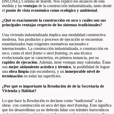
(INCOSE), Corinna de Barelli. Nos explicó los alcances de esta
medida y las
ventajas
de la construcción industrializada, tanto desde
el
punto de vista económico como ecológico y ambiental
.
¿Qué es exactamente la construcción en seco y cuáles son sus
principales ventajas respecto de los sistemas tradicionales?
Una vivienda industrializada implica una modalidad constructiva
moderna. Sus productos y procesos de ejecución se encuentran
estandarizados bajo exigentes normativas nacionales e
internacionales. La construcción industrializada, o construcción en
seco, como el
steel frame
o
steel framing
, es una técnica
evolucionada que se caracteriza, en primera instancia, por su
rapidez de ejecución
. Además, tiene ventajas muy valoradas. Éstas
son
mejor aislamiento acústico y térmico
, la posibilidad de lograr
una
obra limpia
(sin escombros), y un
inmejorable nivel de
terminación
en todas las superficies.
¿Por qué es importante la Resolución de de la Secretaria de
Vivienda y Hábitat?
Lo que hace la Resolución es declarar como “tradicional” a las
obras con construcción en seco del tipo
steel framing
. Esto significa
que los desarrollistas ya no deberán lidiar con trámites burocráticos