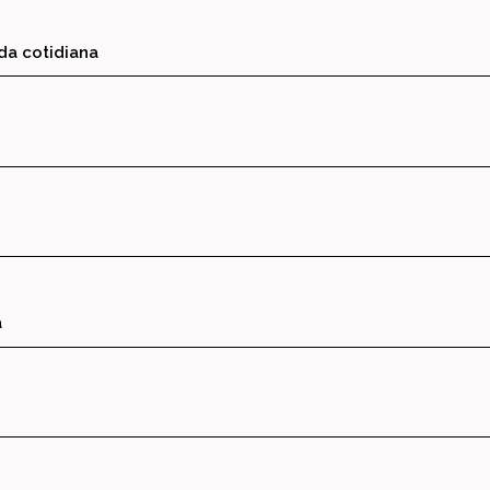
ida cotidiana
a