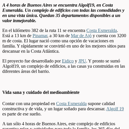
A 4 horas de Buenos Aires se encuentra Algolf19, en Costa
Esmeralda. Un complejo de edificios con todas las comodidades y
en una vista única. Quedan 35 departamentos disponibles a un
valor inmejorable.
En el kilómetro 382 de la ruta 11 se encuentra
Costa Esmeralda
.
Está a 13 km de
Pinamar
, a 30 km de
Mar de Ajó
y cuenta con 3200
m de costa. El lugar nació como una opción de vacaciones en
familia. Y rápidamente se convirtió en uno de los mejores sitios para
descansar en la Costa Atlántica.
El proyecto fue desarrollado por
Eidico
y
JPU
. Y pronto se sumó
Algolf19, un complejo de edificios, a las casas ya construidas en las
diferentes áreas del barrio.
Vida sana y cuidado del medioambiente
Contar con una propiedad en
Costa Esmeralda
supone calidad
constructiva y de vida, y un lugar soñado para descansar.
Algolf 19
es parte de ese sueño.
A tan sólo 4 horas de Buenos Aires, este complejo de edificios
garantiza relax y actividades para toda la familia, los 365 días del