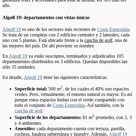
año.
Algolf 19: departamentos con vistas únicas
Algolf 19
es uno de los sectores más recientes de
Costa Esmeralda
.
Se trata de un complejo con 2 edificios centrales y 2 laterales, cada
uno con 5 plantas. Está ubicado frente a la
cancha de golf
, una de
las mejores del país. De ahí proviene su nombre.
En
Algolf 19
ya están suscriptos, terminados y adjudicados 105
departamentos distribuidos en 3 edificios. Quedan disponibles tan
sólo 35 unidades.
En detalle,
Algolf 19
tiene las siguientes características.
2
Superficie total:
500 m
, de los cuales el 40% son espacios
verdes. Pero, virtualmente, el entorno natural es mayor. Es así
porque estos espacios lindan con el verde compartido con
todo el conjunto de
Costa Esmeralda
. Así también, con la
cancha de golf
.
2
Superficie de los departamentos:
81 m
promedio, con 2, 3
y 4 ambientes.
Amenities
:
cada departamento cuenta con terraza, parrilla,
cochera, baulera subterránea y
laundry
. Además,
Algolf 19