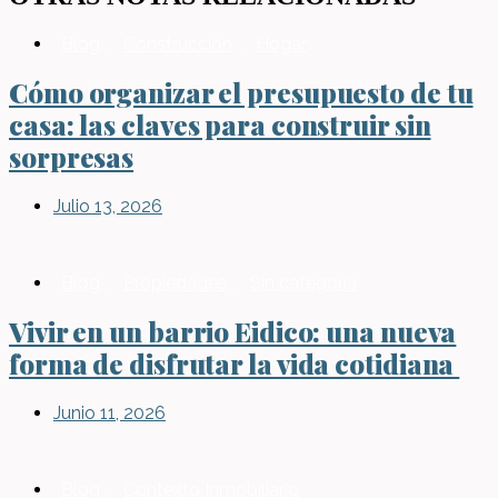
Blog
,
Construcción
,
Hogar
Cómo organizar el presupuesto de tu
casa: las claves para construir sin
sorpresas
Julio 13, 2026
Blog
,
Propiedades
,
Sin categoría
Vivir en un barrio Eidico: una nueva
forma de disfrutar la vida cotidiana
Junio 11, 2026
Blog
,
Contexto Inmobiliario