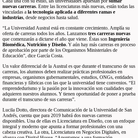
Cada una con su estilo, las universidades apuestan por
sumar
nuevas carreras
. Entre las licenciaturas más nuevas, están todas las
vinculadas a
la tecnología aplicada a diferentes ramas e
industrias
, desde negocios hasta salud.
“La Universidad Austral está en constante crecimiento. Amplía su
oferta de carreras todos los años. Lanzamos
tres carreras nuevas
que comenzarán a dictarse el año que viene. Éstas son
Ingeniería
Biomédica, Nutrición y Diseño
. Y aún hay más carreras en proceso
de aprobación por parte de los Organismos Ministeriales de
Educación”, dice García Costa.
Un valor diferencial de la Austral es que durante el transcurso de sus
carreras, los alumnos deben realizar prácticas profesionales en
empresas, organismos gubernamentales, estudios, ONGs, entidades
financieras y fábricas con las que la universidad tiene convenios. “El
emprendedurismo y la pasión por la innovación son cualidades que
adquieren nuestros alumnos. Y tienen oportunidad de poner a prueba
durante el transcurso de sus carreras”.
Lucila Dotto, directora de Comunicación de la Universidad de San
Andrés, cuenta que para 2019 habrá dos nuevas carreras
disponibles. Una de ellas es Licenciatura en Diseño, con un enfoque
integral y moderno que apunta a formar profesionales con una
cabeza creativa. La otra, Licenciatura en Negocios Digitales, en
alianza con Digital House. “Apuntamos a una formación