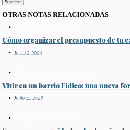
Suscribite
OTRAS NOTAS RELACIONADAS
Blog
,
Construcción
,
Hogar
Cómo organizar el presupuesto de tu ca
Julio 13, 2026
Blog
,
Propiedades
,
Sin categoría
Vivir en un barrio Eidico: una nueva fo
Junio 11, 2026
Blog
,
Contexto Inmobiliario