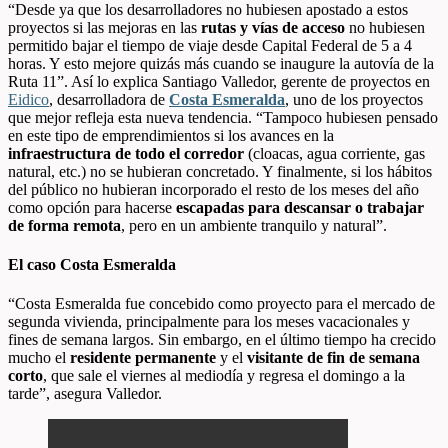
“Desde ya que los desarrolladores no hubiesen apostado a estos
proyectos si las mejoras en las
rutas y vías de acceso
no hubiesen
permitido bajar el tiempo de viaje desde Capital Federal de 5 a 4
horas. Y esto mejore quizás más cuando se inaugure la autovía de la
Ruta 11”. Así lo explica Santiago Valledor, gerente de proyectos en
Eidico
, desarrolladora de
Costa Esmeralda
, uno de los proyectos
que mejor refleja esta nueva tendencia. “Tampoco hubiesen pensado
en este tipo de emprendimientos si los avances en la
infraestructura de todo el corredor
(cloacas, agua corriente, gas
natural, etc.) no se hubieran concretado. Y finalmente, si los hábitos
del público no hubieran incorporado el resto de los meses del año
como opción para hacerse
escapadas para descansar o trabajar
de forma remota
, pero en un ambiente tranquilo y natural”.
El caso Costa Esmeralda
“Costa Esmeralda fue concebido como proyecto para el mercado de
segunda vivienda, principalmente para los meses vacacionales y
fines de semana largos. Sin embargo, en el último tiempo ha crecido
mucho el
residente permanente
y el
visitante de fin de semana
corto
, que sale el viernes al mediodía y regresa el domingo a la
tarde”, asegura Valledor.