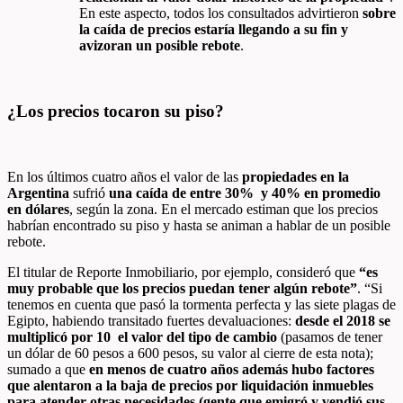
En este aspecto, todos los consultados advirtieron
sobre
la caída de precios estaría llegando a su fin y
avizoran un posible rebote
.
¿Los precios tocaron su piso?
En los últimos cuatro años el valor de las
propiedades en la
Argentina
sufrió
una caída de entre 30% y 40% en promedio
en dólares
, según la zona. En el mercado estiman que los precios
habrían encontrado su piso y hasta se animan a hablar de un posible
rebote.
El titular de Reporte Inmobiliario, por ejemplo, consideró que
“es
muy probable que los precios puedan tener algún rebote”
. “Si
tenemos en cuenta que pasó la tormenta perfecta y las siete plagas de
Egipto, habiendo transitado fuertes devaluaciones:
desde el 2018 se
multiplicó por 10 el valor del tipo de cambio
(pasamos de tener
un dólar de 60 pesos a 600 pesos, su valor al cierre de esta nota);
sumado a que
en menos de cuatro años además hubo factores
que alentaron a la baja de precios por liquidación inmuebles
para atender otras necesidades (gente que emigró y vendió sus