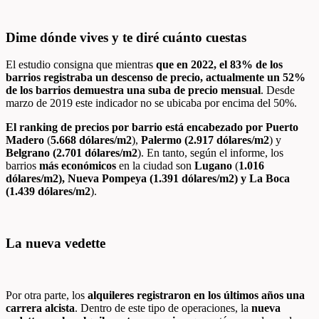
Dime dónde vives y te diré cuánto cuestas
El estudio consigna que mientras
que en 2022, el 83% de los
barrios registraba un descenso de precio, actualmente un 52%
de los barrios demuestra una suba de precio mensual
. Desde
marzo de 2019 este indicador no se ubicaba por encima del 50%.
El ranking de precios por barrio está encabezado por
Puerto
Madero
(
5.668 dólares/m
2
),
Palermo (2.917 dólares/m
2
) y
Belgrano (2.701 dólares/m
2
). En tanto, según el informe, los
barrios
más económicos
en la ciudad son
Lugano
(
1.016
dólares/m
2
), Nueva Pompeya (1.391 dólares/m
2
) y La Boca
(1.439 dólares/m
2
).
La nueva vedette
Por otra parte, los
alquileres registraron en los últimos años una
carrera alcista
. Dentro de este tipo de operaciones, la
nueva