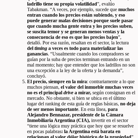
ladrillo tiene su propia volatilidad
”, evalúo
Tabakman. “A veces, por ejemplo, sucede que
muchos
entran cuando los precios están subiendo, y eso
puede generar malas decisiones porque suele pasar
que cuando mucha gente entra y los precios suben,
se suscita temor y se generan menos ventas y la
consecuencia de eso es que los precios bajen
”,
detalló. Por esa razón, resaltan en el sector, la lectura
del
timing
a veces es todo para materializar las
ganancias
. “Usualmente cuando los compradores se
guían por la suba de precios terminan entrando en un
mal momento; hay que entender que los ladrillos no son
una excepción a la ley de la oferta y la demanda”,
concluyó.
El precio, siempre en la mira
: contrariamente a lo que
muchos piensan,
el valor del inmueble muchas veces
no es el principal
drive
a mirar,
según consignan en el
mercado. No obstante, si bien se ubica en el último
lugar del ranking de esta guía de reglas básicas,
no deja
de ser menos importante
. En esta línea,
para
Alejandro Bennazar, presidente de la Cámara
Inmobiliaria Argentina (CIA),
invertir en el sector
“tiene una lógica muy práctica que hoy que se resuelve
en pocas palabras
: la Argentina está barata en
relacionan al valor dólar histórico de la propiedad
”.