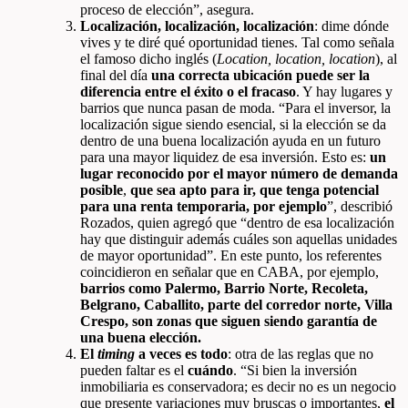
proceso de elección”, asegura.
Localización, localización, localización
: dime dónde
vives y te diré qué oportunidad tienes. Tal como señala
el famoso dicho inglés (
Location, location, location
), al
final del día
una correcta ubicación puede ser la
diferencia entre el éxito o el fracaso
. Y hay lugares y
barrios que nunca pasan de moda. “Para el inversor, la
localización sigue siendo esencial, si la elección se da
dentro de una buena localización ayuda en un futuro
para una mayor liquidez de esa inversión. Esto es:
un
lugar reconocido por el mayor número de demanda
posible
,
que sea apto para ir, que tenga potencial
para una renta temporaria, por ejemplo
”, describió
Rozados, quien agregó que “dentro de esa localización
hay que distinguir además cuáles son aquellas unidades
de mayor oportunidad”. En este punto, los referentes
coincidieron en señalar que en CABA, por ejemplo,
barrios como Palermo, Barrio Norte, Recoleta,
Belgrano, Caballito, parte del corredor norte, Villa
Crespo, son zonas que siguen siendo garantía de
una buena elección.
El
timing
a veces es todo
: otra de las reglas que no
pueden faltar es el
cuándo
. “Si bien la inversión
inmobiliaria es conservadora; es decir no es un negocio
que presente variaciones muy bruscas o importantes,
el