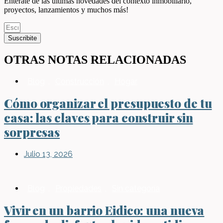
Entérate de las últimas novedades del contexto inmobiliario,
proyectos, lanzamientos y muchos más!
Suscribite
OTRAS NOTAS RELACIONADAS
Blog
,
Construcción
,
Hogar
Cómo organizar el presupuesto de tu
casa: las claves para construir sin
sorpresas
Julio 13, 2026
Blog
,
Propiedades
,
Sin categoría
Vivir en un barrio Eidico: una nueva