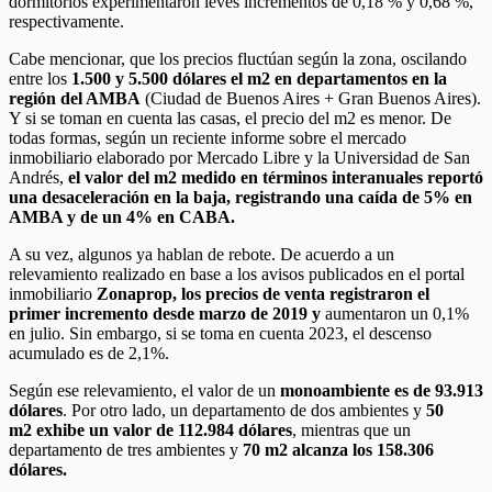
dormitorios experimentaron leves incrementos de 0,18 % y 0,68 %,
respectivamente.
Cabe mencionar, que los precios fluctúan según la zona, oscilando
entre los
1.500 y 5.500 dólares el m
2
en departamentos en la
región del AMBA
(Ciudad de Buenos Aires + Gran Buenos Aires).
Y si se toman en cuenta las casas, el precio del m
2
es menor. De
todas formas, según un reciente informe sobre el mercado
inmobiliario elaborado por Mercado Libre y la Universidad de San
Andrés,
el valor del m
2
medido en términos interanuales reportó
una desaceleración en la baja, registrando una caída de 5% en
AMBA y de un 4% en CABA.
A su vez, algunos ya hablan de rebote. De acuerdo a un
relevamiento realizado en base a los avisos publicados en el portal
inmobiliario
Zonaprop,
los precios de venta registraron el
primer incremento desde marzo de 2019 y
aumentaron un 0,1%
en julio. Sin embargo, si se toma en cuenta 2023, el descenso
acumulado es de 2,1%.
Según ese relevamiento, el valor de un
monoambiente es de 93.913
dólares
. Por otro lado, un departamento de dos ambientes y
50
m
2
exhibe un valor de 112.984 dólares
, mientras que un
departamento de tres ambientes y
70
m
2
alcanza los 158.306
dólares.