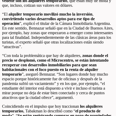
vedette son los alquileres temporarios
, que están muy de moda y
que, incluso, cotizan sus valores en dólares.
“El
alquiler temporario movilizó mucho la inversión
,
convirtiendo varios desarrollos aptos para ese tipo de
operación
”, explicó el titular de la Cámara Inmobiliaria Argentina.
En este sentido, Bennazar señaló que en la Ciudad de Buenos Aires,
por ejemplo, hay zonas que empezaron a emerger como interesantes
para tal finalidad. Independientemente de las clásicas áreas para los
turistas, el experto señaló que otras localizaciones están siendo
“atractivas”.
“Con toda la problemática que hay de alquileres,
zonas donde el
precio se desplomó, como el Microcentro, se están intentando
recuperar con desarrollos inmobiliarios para que sean
habitacionales con el foco puesto en la renta de alquiler
temporario
”, aseguró Bennazar. “Son lugares donde hay mucho
espacio porque históricamente fue de oficinas y después de la
pandemia sufrió un vaciamiento” y en los que, por ejemplo, “el
estudiante del interior está dispuesto a vivir e incluso el turista a
mirar porque no deja de estar bien conectado y cerca de puntos
atractivos que la ciudad ofrece”, argumentó.
Coincidiendo en el impulso que hoy traccionan
los alquileres
temporarios
, Tabakman lo describió como “
el producto de
moda
”. “
Se están registrando compras en pozo de propiedades