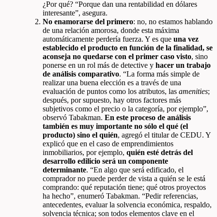
¿Por qué? “Porque dan una rentabilidad en dólares
interesante”, asegura.
No enamorarse del primero
: no, no estamos hablando
de una relación amorosa, donde esta máxima
automáticamente perdería fuerza. Y es que
una vez
establecido el producto en función de la finalidad, se
aconseja no quedarse con el primer caso visto
, sino
ponerse en un rol más de detective y
hacer un trabajo
de análisis comparativo
. “La forma más simple de
realizar una buena elección es a través de una
evaluación de puntos como los atributos, las
amenities
;
después, por supuesto, hay otros factores más
subjetivos como el precio o la categoría, por ejemplo”,
observó Tabakman.
En este proceso de análisis
también es muy importante no sólo el qué (el
producto) sino el quién
, agregó el titular de CEDU. Y
explicó que en el caso de emprendimientos
inmobiliarios, por ejemplo,
quién esté detrás del
desarrollo edilicio será un componente
determinante
. “En algo que será edificado, el
comprador no puede perder de vista a quién se le está
comprando: qué reputación tiene; qué otros proyectos
ha hecho”, enumeró Tabakman. “Pedir referencias,
antecedentes, evaluar la solvencia económica, respaldo,
solvencia técnica; son todos elementos clave en el