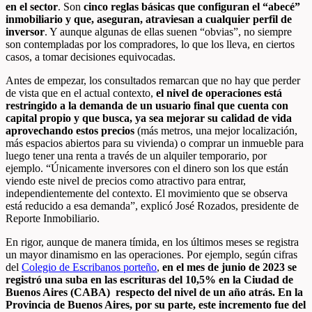
en el sector
. Son
cinco reglas básicas que configuran el “abecé”
inmobiliario y que, aseguran, atraviesan a cualquier perfil de
inversor
. Y aunque algunas de ellas suenen “obvias”, no siempre
son contempladas por los compradores, lo que los lleva, en ciertos
casos, a tomar decisiones equivocadas.
Antes de empezar, los consultados remarcan que no hay que perder
de vista que en el actual contexto,
el nivel de operaciones está
restringido a
la demanda de un usuario final que cuenta con
capital propio y que busca, ya sea mejorar su calidad de vida
aprovechando estos precios
(más metros, una mejor localización,
más espacios abiertos para su vivienda) o comprar un inmueble para
luego tener una renta a través de un alquiler temporario, por
ejemplo. “Únicamente inversores con el dinero son los que están
viendo este nivel de precios como atractivo para entrar,
independientemente del contexto. El movimiento que se observa
está reducido a esa demanda”, explicó José Rozados, presidente de
Reporte Inmobiliario.
En rigor, aunque de manera tímida, en los últimos meses se registra
un mayor dinamismo en las operaciones. Por ejemplo, según cifras
del
Colegio de Escribanos porteño
,
en el mes de junio de 2023 se
registró una suba en las escrituras del 10,5% en la Ciudad de
Buenos Aires (CABA) respecto del nivel de un año atrás. En la
Provincia de Buenos Aires, por su parte, este incremento fue del