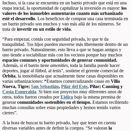
Incluso, si la casa se encuentra en un barrio privado que está en una
etapa inicial, la oportunidad de capitalizar la inversión es mayor:
los
valores de los inmuebles aumentarán cuanto más urbanizado
esté el desarrollo
. Los beneficios de comprar una casa terminada en
un barrio privado son muchos y van más allá de los números. Se
trata de
invertir en un estilo de vida
.
“Para empezar, contás con seguridad privada, lo que te da
tranquilidad. Tus hijos pueden moverse más libremente dentro de un
barrio privado. Naturalmente, esto lleva a que se hagan amigos y
uno tiende a sociabilizar más con los vecinos porque hay muchos
espacios comunes y oportunidades de generar comunidad.
Además, si el barrio tiene
amenities
, toda la familia puede hacer
deportes, jugar al fútbol, al tenis”, sostiene el gerente comercial de
Órbita
, la inmobiliaria que actualmente tiene casas disponibles en
varias urbanizaciones:
“
Estamos comercializando casas en
Villa
Nueva, Tigre;
San Sebastián
,
Pilar del Este
, Pilar; Canning y
Costa Esmeralda
. Si bien son proyectos muy diferentes unos de
otros, todos fueron creados por
Eidico
bajo la misma premisa de
generar
comunidades sostenibles en el tiempo.
Estamos recibiendo
muchas consultas sobre estas propiedades y hemos tenido varios
cierres”.
A la hora de buscar tu barrio privado, hay que tener en cuenta
diversas variables antes de definir la compra. “Se valoran
la