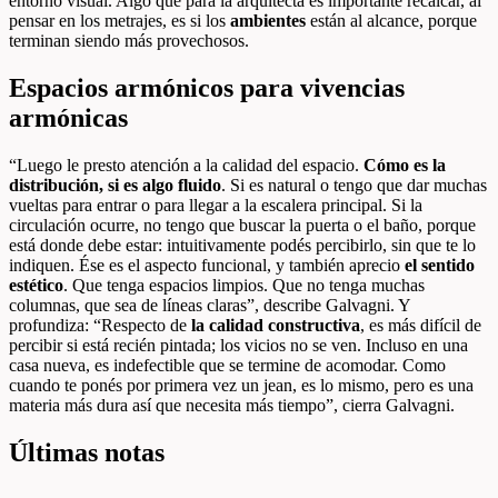
entorno visual. Algo que para la arquitecta es importante recalcar, al
pensar en los metrajes, es si los
ambientes
están al alcance, porque
terminan siendo más provechosos.
Espacios armónicos para vivencias
armónicas
“Luego le presto atención a la calidad del espacio.
Cómo es la
distribución, si es algo fluido
. Si es natural o tengo que dar muchas
vueltas para entrar o para llegar a la escalera principal. Si la
circulación ocurre, no tengo que buscar la puerta o el baño, porque
está donde debe estar: intuitivamente podés percibirlo, sin que te lo
indiquen. Ése es el aspecto funcional, y también aprecio
el sentido
estético
. Que tenga espacios limpios. Que no tenga muchas
columnas, que sea de líneas claras”, describe Galvagni. Y
profundiza: “Respecto de
la calidad constructiva
, es más difícil de
percibir si está recién pintada; los vicios no se ven. Incluso en una
casa nueva, es indefectible que se termine de acomodar. Como
cuando te ponés por primera vez un jean, es lo mismo, pero es una
materia más dura así que necesita más tiempo”, cierra Galvagni.
Últimas notas