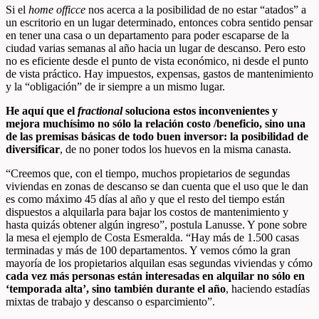
Si el
home officce
nos acerca a la posibilidad de no estar “atados” a
un escritorio en un lugar determinado, entonces cobra sentido pensar
en tener una casa o un departamento para poder escaparse de la
ciudad varias semanas al año hacia un lugar de descanso. Pero esto
no es eficiente desde el punto de vista económico, ni desde el punto
de vista práctico. Hay impuestos, expensas, gastos de mantenimiento
y la “obligación” de ir siempre a un mismo lugar.
He aquí que el
fractional
soluciona estos inconvenientes y
mejora muchísimo no sólo la relación costo /beneficio, sino una
de las premisas básicas de todo buen inversor: la posibilidad de
diversificar
, de no poner todos los huevos en la misma canasta.
“Creemos que, con el tiempo, muchos propietarios de segundas
viviendas en zonas de descanso se dan cuenta que el uso que le dan
es como máximo 45 días al año y que el resto del tiempo están
dispuestos a alquilarla para bajar los costos de mantenimiento y
hasta quizás obtener algún ingreso”, postula Lanusse. Y pone sobre
la mesa el ejemplo de Costa Esmeralda. “Hay más de 1.500 casas
terminadas y más de 100 departamentos. Y vemos cómo la gran
mayoría de los propietarios alquilan esas segundas viviendas y cómo
cada vez más personas están interesadas en alquilar no sólo en
‘temporada alta’, sino también durante el año
, haciendo estadías
mixtas de trabajo y descanso o esparcimiento”.