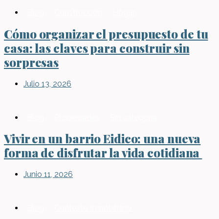
Blog
,
Construcción
,
Hogar
Cómo organizar el presupuesto de tu
casa: las claves para construir sin
sorpresas
Julio 13, 2026
Blog
,
Propiedades
,
Sin categoría
Vivir en un barrio Eidico: una nueva
forma de disfrutar la vida cotidiana
Junio 11, 2026
Blog
,
Contexto Inmobiliario