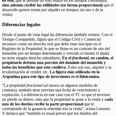
de éste,
que le permite no sólo usarlo en los tiempos convenidos,
sino además recibir las utilidades (en forma proporcional)
que el
desarrollo genere (renta por alquiler en tiempos sin uso o de la
venta).
Diferencias legales
Desde el punto de vista legal las diferencias también existen. Con el
Tiempo Compartido, figura que el Código Civil y Comercial
reconoce como un derecho real que debe estar inscripto en el
Registro de la Propiedad, lo que se firma es un contrato de uso del
inmueble por un tiempo determinado y vencido el mismo el titular
no tiene ningún derecho subsidiario.
En el
fractional
, en cambio, el
propietario detenta una porción del dominio del inmueble y
todos los beneficios que esto conlleva
. Estos son uso, alquiler y la
revalorización al vender, etc.
La figura más utilizada en la
Argentina para este tipo de inversiones es el fideicomiso.
“La propiedad
fractional
(al menos en algunos modelos de
contrato), también tiene prevista una fecha de vencimiento o
expiración. La diferencia en este caso con el TC es que el inversor
no pierde su dinero, sino que la propiedad se pone a la venta y
cada
uno de los dueños recibe la parte proporcional
que le
corresponde de la ganancia obtenida tras la venta”, aclara Lanusse.
Y destaca que “también es usual prever que los dueños del