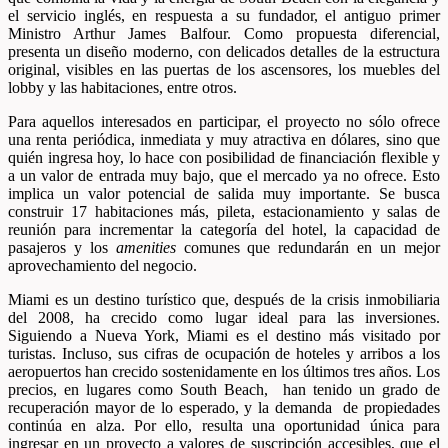
el servicio inglés, en respuesta a su fundador, el antiguo primer
Ministro Arthur James Balfour. Como propuesta diferencial,
presenta un diseño moderno, con delicados detalles de la estructura
original, visibles en las puertas de los ascensores, los muebles del
lobby y las habitaciones, entre otros.
Para aquellos interesados en participar, el proyecto no sólo ofrece
una renta periódica, inmediata y muy atractiva en dólares, sino que
quién ingresa hoy, lo hace con posibilidad de financiación flexible y
a un valor de entrada muy bajo, que el mercado ya no ofrece. Esto
implica un valor potencial de salida muy importante. Se busca
construir 17 habitaciones más, pileta, estacionamiento y salas de
reunión para incrementar la categoría del hotel, la capacidad de
pasajeros y los
amenities
comunes que redundarán en un mejor
aprovechamiento del negocio.
Miami es un destino turístico que, después de la crisis inmobiliaria
del 2008, ha crecido como lugar ideal para las inversiones.
Siguiendo a Nueva York, Miami es el destino más visitado por
turistas. Incluso, sus cifras de ocupación de hoteles y arribos a los
aeropuertos han crecido sostenidamente en los últimos tres años. Los
precios, en lugares como South Beach, han tenido un grado de
recuperación mayor de lo esperado, y la demanda de propiedades
continúa en alza. Por ello, resulta una oportunidad única para
ingresar en un proyecto a valores de suscripción accesibles, que el