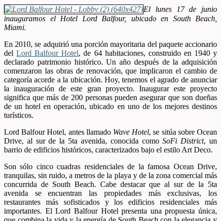
El lunes 17 de junio
inauguramos el Hotel Lord Balfour, ubicado en South Beach,
Miami.
En 2010, se adquirió una porción mayoritaria del paquete accionario
del
Lord Balfour Hotel
, de 64 habitaciones, construido en 1940 y
declarado patrimonio histórico. Un año después de la adquisición
comenzaron las obras de renovación, que implicaron el cambio de
categoría acorde a la ubicación. Hoy, tenemos el agrado de anunciar
la inauguración de este gran proyecto. Inaugurar este proyecto
significa que más de 200 personas pueden asegurar que son dueñas
de un hotel en operación, ubicado en uno de los mejores destinos
turísticos.
Lord Balfour Hotel, antes llamado
Wave Hotel
, se sitúa sobre Ocean
Drive, al sur de la 5ta avenida, conocida como
SoFi District
, un
barrio de edificios históricos, caracterizados bajo el estilo Art Deco.
Son sólo cinco cuadras residenciales de la famosa Ocean Drive,
tranquilas, sin ruido, a metros de la playa y de la zona comercial más
concurrida de South Beach. Cabe destacar que al sur de la 5ta
avenida se encuentran las propiedades más exclusivas, los
restaurantes más sofisticados y los edificios residenciales más
importantes. El Lord Balfour Hotel presenta una propuesta única,
que combina la vida y la energía de South Beach con la elegancia y