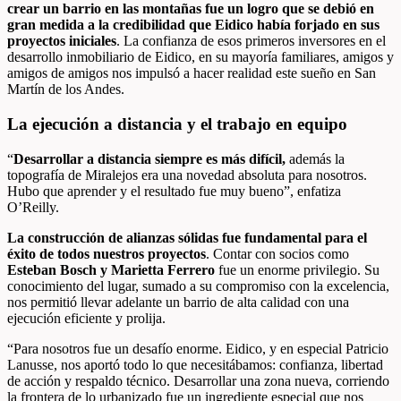
crear un barrio en las montañas
fue un logro que se debió en
gran medida a la credibilidad que Eidico había forjado en sus
proyectos iniciales
. La confianza de esos primeros inversores en el
desarrollo inmobiliario de Eidico, en su mayoría familiares, amigos y
amigos de amigos nos impulsó a hacer realidad este sueño en San
Martín de los Andes.
La ejecución a distancia y el trabajo en equipo
“
Desarrollar a distancia siempre es más difícil,
además la
topografía de Miralejos era una novedad absoluta para nosotros.
Hubo que aprender y el resultado fue muy bueno”, enfatiza
O’Reilly.
La construcción de alianzas sólidas fue fundamental para el
éxito
de todos nuestros proyectos
. Contar con socios como
Esteban Bosch y Marietta Ferrero
fue un enorme privilegio. Su
conocimiento del lugar, sumado a su compromiso con la excelencia,
nos permitió llevar adelante un barrio de alta calidad con una
ejecución eficiente y prolija.
“Para nosotros fue un desafío enorme. Eidico, y en especial Patricio
Lanusse, nos aportó todo lo que necesitábamos: confianza, libertad
de acción y respaldo técnico. Desarrollar una zona nueva, corriendo
la frontera de lo urbanizado fue un ingrediente especial que nos