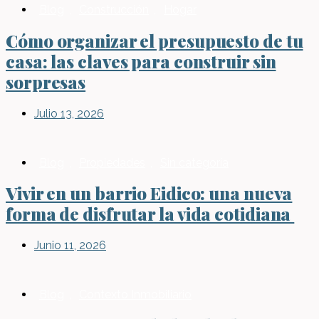
Blog
,
Construcción
,
Hogar
Cómo organizar el presupuesto de tu
casa: las claves para construir sin
sorpresas
Julio 13, 2026
Blog
,
Propiedades
,
Sin categoría
Vivir en un barrio Eidico: una nueva
forma de disfrutar la vida cotidiana
Junio 11, 2026
Blog
,
Contexto Inmobiliario