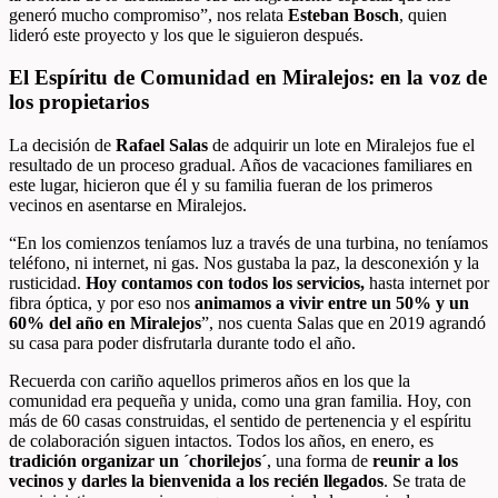
generó mucho compromiso”, nos relata
Esteban Bosch
, quien
lideró este proyecto y los que le siguieron después.
El Espíritu de Comunidad en Miralejos: en la voz de
los propietarios
La decisión de
Rafael Salas
de adquirir un lote en Miralejos fue el
resultado de un proceso gradual. Años de vacaciones familiares en
este lugar, hicieron que él y su familia fueran de los primeros
vecinos en asentarse en Miralejos.
“En los comienzos teníamos luz a través de una turbina, no teníamos
teléfono, ni internet, ni gas. Nos gustaba la paz, la desconexión y la
rusticidad.
Hoy contamos con todos los servicios,
hasta internet por
fibra óptica, y por eso nos
animamos a vivir entre un 50% y un
60% del año en Miralejos
”, nos cuenta Salas que en 2019 agrandó
su casa para poder disfrutarla durante todo el año.
Recuerda con cariño aquellos primeros años en los que la
comunidad era pequeña y unida, como una gran familia. Hoy, con
más de 60 casas construidas, el sentido de pertenencia y el espíritu
de colaboración siguen intactos. Todos los años, en enero, es
tradición organizar un ´chorilejos´
, una forma de
reunir a los
vecinos y darles la bienvenida a los recién llegados
. Se trata de