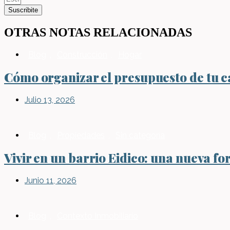
Suscribite
OTRAS NOTAS RELACIONADAS
Blog
,
Construcción
,
Hogar
Cómo organizar el presupuesto de tu ca
Julio 13, 2026
Blog
,
Propiedades
,
Sin categoría
Vivir en un barrio Eidico: una nueva fo
Junio 11, 2026
Blog
,
Contexto Inmobiliario