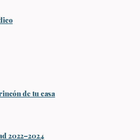
dico
rincón de tu casa
dad 2022–2024