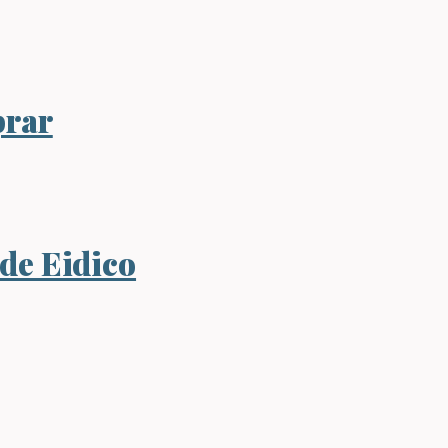
prar
 de Eidico