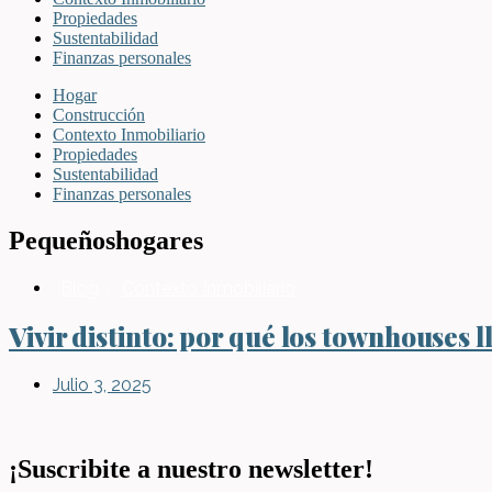
Propiedades
Sustentabilidad
Finanzas personales
Hogar
Construcción
Contexto Inmobiliario
Propiedades
Sustentabilidad
Finanzas personales
Pequeñoshogares
Blog
,
Contexto Inmobiliario
Vivir distinto: por qué los townhouses
Julio 3, 2025
¡Suscribite a nuestro newsletter!